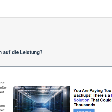
n auf die Leistung?
ort
roßer
auf
von
eit