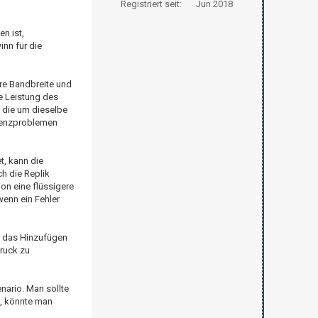
Registriert seit:
Jun 2018
n ist,
inn für die
re Bandbreite und
e Leistung des
, die um dieselbe
atenzproblemen
t, kann die
h die Replik
on eine flüssigere
wenn ein Fehler
n das Hinzufügen
ruck zu
nario. Man sollte
n, könnte man