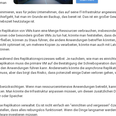
n man
 minimieren, was für jedes Unternehmen, das auf seine IT-Infrastruktur angewiese
iefgeht, hat man im Grunde ein Backup, das bereit ist. Das ist ein großer Gew
iebszeit heutzutage ist.
ie Replikation von VMs kann eine Menge Ressourcen verbrauchen, insbesonde
onen oder besonders großen VMs zu tun hat, könnte man feststellen, dass di
herfließen, können zu Staus führen, die andere Anwendungen betreffen könnten
icht optimiert ist, um mehrere Kopien zu verarbeiten, könnte man auch mit L
können.
ss während des Replikationsprozesses selbst. Je nachdem, wie man es einrichte
eplikation muss die primäre VM auf die Bestätigung der Schreiboperation durc
in den Anwendungen führen kann. Andererseits könnte die asynchrone Replikati
uss, aber das birgt das Risiko, dass potenziell einige Daten verloren gehen, 
zu berücksichtigen. Wenn man ressourcenintensive Anwendungen betreibt, kan
ken. Man könnte die Infrastruktur anpassen müssen, um diesen zusätzlichen D
 oder Speicher.
eplikation verwaltet. Es ist nicht einfach ein "einrichten und vergessen“-Sze
ellen, dass alles reibungslos funktioniert. Wenn die Dinge langsamer werde
dware investieren müssen.