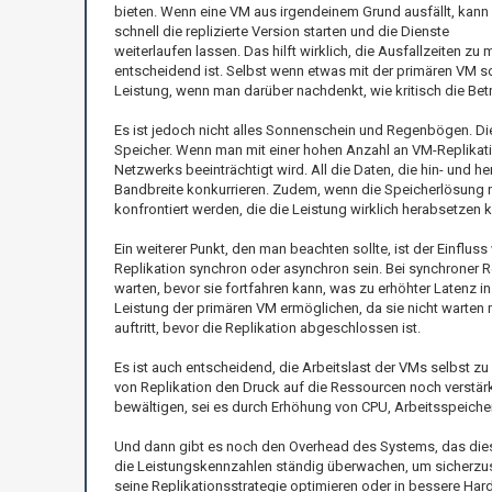
bieten. Wenn eine VM aus irgendeinem Grund ausfällt, kan
schnell die replizierte Version starten und die Dienste
weiterlaufen lassen. Das hilft wirklich, die Ausfallzeiten zu
entscheidend ist. Selbst wenn etwas mit der primären VM sch
Leistung, wenn man darüber nachdenkt, wie kritisch die Betr
Es ist jedoch nicht alles Sonnenschein und Regenbögen. D
Speicher. Wenn man mit einer hohen Anzahl an VM-Replikati
Netzwerks beeinträchtigt wird. All die Daten, die hin- und 
Bandbreite konkurrieren. Zudem, wenn die Speicherlösung n
konfrontiert werden, die die Leistung wirklich herabsetzen 
Ein weiterer Punkt, den man beachten sollte, ist der Einflu
Replikation synchron oder asynchron sein. Bei synchroner R
warten, bevor sie fortfahren kann, was zu erhöhter Latenz 
Leistung der primären VM ermöglichen, da sie nicht warten m
auftritt, bevor die Replikation abgeschlossen ist.
Es ist auch entscheidend, die Arbeitslast der VMs selbst 
von Replikation den Druck auf die Ressourcen noch verstär
bewältigen, sei es durch Erhöhung von CPU, Arbeitsspeicher
Und dann gibt es noch den Overhead des Systems, das diese R
die Leistungskennzahlen ständig überwachen, um sicherzust
seine Replikationsstrategie optimieren oder in bessere Har