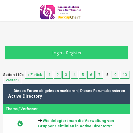
Login
-
Register
Seiten (10):
« Zurück
1
2
3
4
5
6
7
8
9
10
Weiter »
Dieses Forum als gelesen markieren
|
Dieses Forum abonnieren
Active Directory
Thema
/
Verfasser
Wie delegiert man die Verwaltung von
Gruppenrichtlinien in Active Directory?