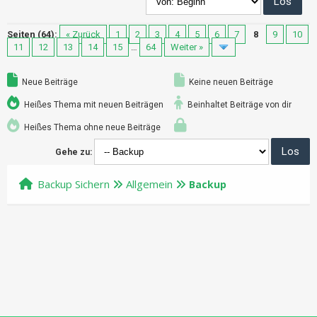
Seiten (64):
« Zurück
1
2
3
4
5
6
7
8
9
10
11
12
13
14
15
…
64
Weiter »
Neue Beiträge
Keine neuen Beiträge
Heißes Thema mit neuen Beiträgen
Beinhaltet Beiträge von dir
Heißes Thema ohne neue Beiträge
Gehe zu:
Backup Sichern
Allgemein
Backup