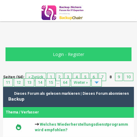
Login
-
Register
Seiten (64):
« Zurück
1
2
3
4
5
6
7
8
9
10
11
12
13
14
15
…
64
Weiter »
Dieses Forum als gelesen markieren
|
Dieses Forum abonnieren
Backup
Thema
/
Verfasser
Welches Wiederherstellungsdienstprogramm
wird empfohlen?